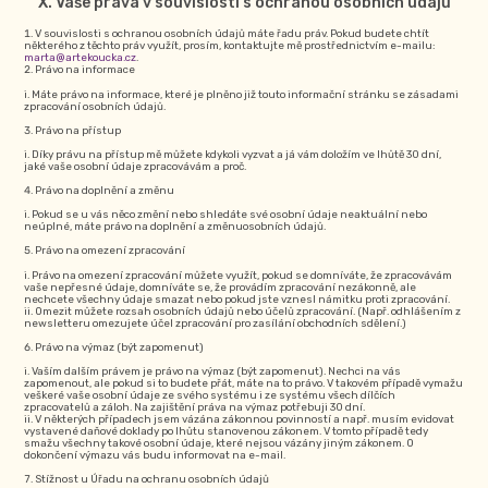
Vaše práva v souvislosti s ochranou osobních údajů
V souvislosti s ochranou osobních údajů máte řadu práv. Pokud budete chtít
některého z těchto práv využít, prosím, kontaktujte mě prostřednictvím e-mailu:
marta@artekoucka.cz
.
Právo na informace
Máte právo na informace, které je plněno již touto informační stránku se zásadami
zpracování osobních údajů.
Právo na přístup
Díky právu na přístup mě můžete kdykoli vyzvat a já vám doložím ve lhůtě 30 dní,
jaké vaše osobní údaje zpracovávám a proč.
Právo na doplnění a změnu
Pokud se u vás něco změní nebo shledáte své osobní údaje neaktuální nebo
neúplné, máte právo na doplnění a změnuosobních údajů.
Právo na omezení zpracování
Právo na omezení zpracování můžete využít, pokud se domníváte, že zpracovávám
vaše nepřesné údaje, domníváte se, že provádím zpracování nezákonně, ale
nechcete všechny údaje smazat nebo pokud jste vznesl námitku proti zpracování.
Omezit můžete rozsah osobních údajů nebo účelů zpracování. (Např. odhlášením z
newsletteru omezujete účel zpracování pro zasílání obchodních sdělení.)
Právo na výmaz (být zapomenut)
Vaším dalším právem je právo na výmaz (být zapomenut). Nechci na vás
zapomenout, ale pokud si to budete přát, máte na to právo. V takovém případě vymažu
veškeré vaše osobní údaje ze svého systému i ze systému všech dílčích
zpracovatelů a záloh. Na zajištění práva na výmaz potřebuji 30 dní.
V některých případech jsem vázána zákonnou povinností a např. musím evidovat
vystavené daňové doklady po lhůtu stanovenou zákonem. V tomto případě tedy
smažu všechny takové osobní údaje, které nejsou vázány jiným zákonem. O
dokončení výmazu vás budu informovat na e-mail.
Stížnost u Úřadu na ochranu osobních údajů