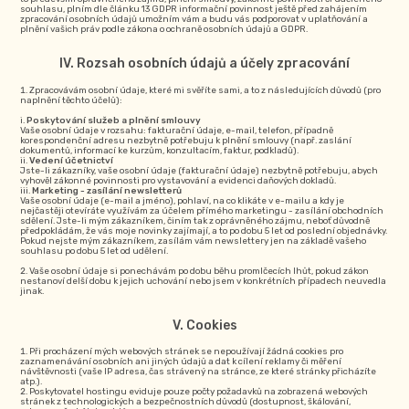
souhlasu, plním dle článku 13 GDPR informační povinnost ještě před zahájením
zpracování osobních údajů umožním vám a budu vás podporovat v uplatňování a
plnění vašich práv podle zákona o ochraně osobních údajů a GDPR.
Rozsah osobních údajů a účely zpracování
Zpracovávám osobní údaje, které mi svěříte sami, a to z následujících důvodů (pro
naplnění těchto účelů):
Poskytování služeb a plnění smlouvy
Vaše osobní údaje v rozsahu: fakturační údaje, e-mail, telefon, případně
korespondenční adresu nezbytně potřebuju k plnění smlouvy (např. zaslání
dokumentů, informací ke kurzům, konzultacím, faktur, podkladů).
Vedení účetnictví
Jste-li zákazníky, vaše osobní údaje (fakturační údaje) nezbytně potřebuju, abych
vyhověl zákonné povinnosti pro vystavování a evidenci daňových dokladů.
Marketing - zasílání newsletterů
Vaše osobní údaje (e-mail a jméno), pohlaví, na co klikáte v e-mailu a kdy je
nejčastěji otevíráte využívám za účelem přímého marketingu - zasílání obchodních
sdělení. Jste-li mým zákazníkem, činím tak z oprávněného zájmu, neboť důvodně
předpokládám, že vás moje novinky zajímají, a to po dobu 5 let od poslední objednávky.
Pokud nejste mým zákazníkem, zasílám vám newslettery jen na základě vašeho
souhlasu po dobu 5 let od udělení.
Vaše osobní údaje si ponechávám po dobu běhu promlčecích lhůt, pokud zákon
nestanoví delší dobu k jejich uchování nebo jsem v konkrétních případech neuvedla
jinak.
Cookies
Při procházení mých webových stránek se nepoužívají žádná cookies pro
zaznamenávání osobních ani jiných údajů a dat k cílení reklamy či měření
návštěvnosti (vaše IP adresa, čas strávený na stránce, ze které stránky přicházíte
atp.).
Poskytovatel hostingu eviduje pouze počty požadavků na zobrazená webových
stránek z technologických a bezpečnostních důvodů (dostupnost, škálování,