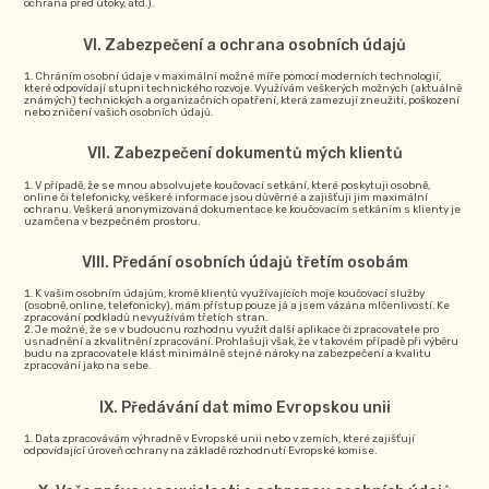
ochrana před útoky, atd.).
Zabezpečení a ochrana osobních údajů
Chráním osobní údaje v maximální možné míře pomocí moderních technologií,
které odpovídají stupni technického rozvoje. Využívám veškerých možných (aktuálně
známých) technických a organizačních opatření, která zamezují zneužití, poškození
nebo zničení vašich osobních údajů.
Zabezpečení dokumentů mých klientů
V případě, že se mnou absolvujete koučovací setkání, které poskytuji osobně,
online či telefonicky, veškeré informace jsou důvěrné a zajišťuji jim maximální
ochranu. Veškerá anonymizovaná dokumentace ke koučovacím setkáním s klienty je
uzamčena v bezpečném prostoru.
Předání osobních údajů třetím osobám
K vašim osobním údajům, kromě klientů využívajících moje koučovací služby
(osobně, online, telefonicky), mám přístup pouze já a jsem vázána mlčenlivostí. Ke
zpracování podkladů nevyužívám třetích stran.
Je možné, že se v budoucnu rozhodnu využít další aplikace či zpracovatele pro
usnadnění a zkvalitnění zpracování. Prohlašuji však, že v takovém případě při výběru
budu na zpracovatele klást minimálně stejné nároky na zabezpečení a kvalitu
zpracování jako na sebe.
Předávání dat mimo Evropskou unii
Data zpracovávám výhradně v Evropské unii nebo v zemích, které zajišťují
odpovídající úroveň ochrany na základě rozhodnutí Evropské komise.