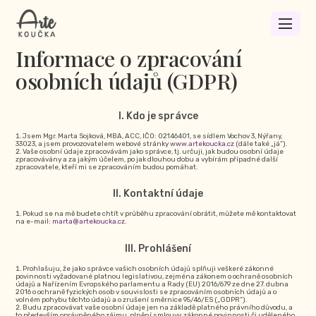
Informace o zpracování
osobních údajů (GDPR)
Kdo je správce
Jsem Mgr. Marta Sojková, MBA, ACC, IČO: 02146401, se sídlem Vochov 3, Nýřany,
33023, a jsem provozovatelem webové stránky
www.artekoucka.cz
(dále také „já“).
Vaše osobní údaje zpracovávám jako správce, tj. určuji, jak budou osobní údaje
zpracovávány a za jakým účelem, po jak dlouhou dobu a vybírám případné další
zpracovatele, kteří mi se zpracováním budou pomáhat.
Kontaktní údaje
Pokud se na mě budete chtít v průběhu zpracování obrátit, můžete mě kontaktovat
na e-mail:
marta@artekoucka.cz
.
Prohlášení
Prohlašuju, že jako správce vašich osobních údajů splňuji veškeré zákonné
povinnosti vyžadované platnou legislativou, zejména zákonem o ochraně osobních
údajů a Nařízením Evropského parlamentu a Rady (EU) 2016/679 ze dne 27. dubna
2016 o ochraně fyzických osob v souvislosti se zpracováním osobních údajů a o
volném pohybu těchto údajů a o zrušení směrnice 95/46/ES („GDPR“).
Budu zpracovávat vaše osobní údaje jen na základě platného právního důvodu, a
to především oprávněného zájmu, plnění smlouvy, zákonné povinnosti či uděleného