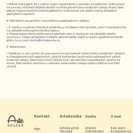
Pokud máte pocit, že s vašimi údaji nezacházím v souladu se zákonem, máte právo
se se svou stížností kdykoli obrátit na Úřad pro ochranu osobních údajů. Budu ráda,
pokud nejprve budete o tomto podezření informovat mě, abych mohla případné
pochybení napravit.
Odhlášení ze zasílání newsletterů a obchodních sdělení
E-maily s inspirací, články či produkty a službami vám zasílám, jste-li můj klient/ka
na základě mého oprávněného zájmu.
Pokud zákazníkem ještě nejste, posílám vám e-maily jen na základě vašeho
souhlasu. V obou případech můžete ukončit odběr mých e-mailů vyjádřením tohoto
přání na e-mail
marta@artekoucka.cz
.
Mlčenlivost
Dovoluju si vás ujistit, že jsem povinna zachovávat mlčenlivost o osobních údajích
a o bezpečnostních opatřeních, jejichž zveřejnění by ohrozilo zabezpečení vašich
osobních údajů. Tato mlčenlivost přitom trvá i po skončení závazkových vztahů se
mnou. Bez vašeho souhlasu nebudou vaše osobní údaje vydány žádné jiné třetí
straně.
Kontakt
Artekoučka
Služby
O mně
Artekoučink
Ateliér
Kdo jsem
Mgr.
Obvyklá
Individuální
Kompetence